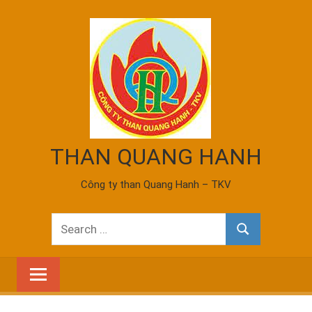
Skip
to
content
THAN QUANG HANH
Công ty than Quang Hanh – TKV
Search
Search
for: