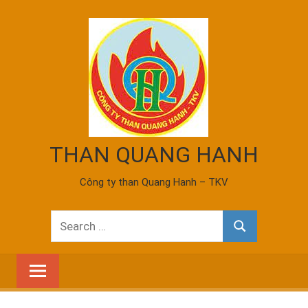
Skip
to
content
THAN QUANG HANH
Công ty than Quang Hanh – TKV
Search
Search
for: