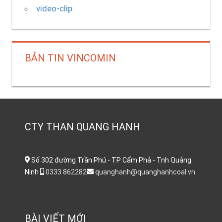
video-clip
BẢN TIN VINCOMIN
CTY THAN QUANG HANH
Số 302 đường Trần Phú - TP Cẩm Phả - Tnh Quảng
Ninh
0333 862282
quanghanh@quanghanhcoal.vn
BÀI VIẾT MỚI