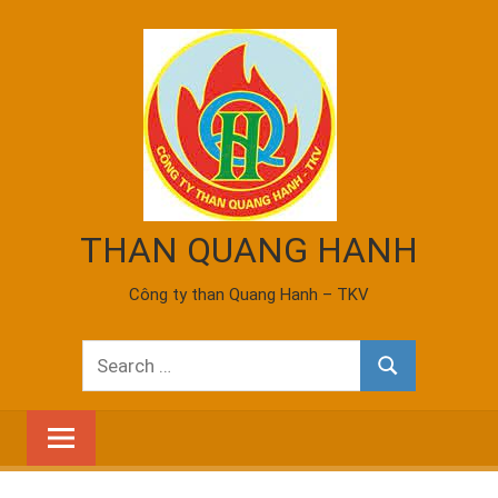
Skip
to
content
THAN QUANG HANH
Công ty than Quang Hanh – TKV
Search
Search
for: