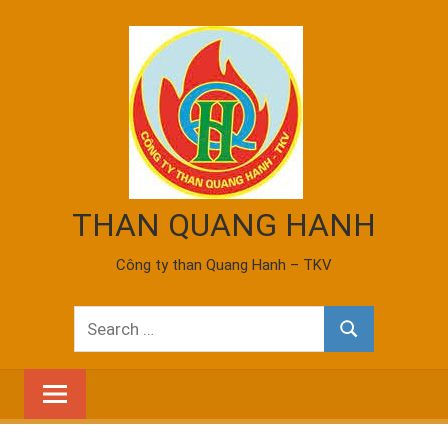
Skip
to
content
THAN QUANG HANH
Công ty than Quang Hanh – TKV
Search
Search
for: