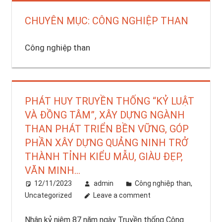
CHUYÊN MỤC: CÔNG NGHIỆP THAN
Công nghiệp than
PHÁT HUY TRUYỀN THỐNG “KỶ LUẬT
VÀ ĐỒNG TÂM”, XÂY DỰNG NGÀNH
THAN PHÁT TRIỂN BỀN VỮNG, GÓP
PHẦN XÂY DỰNG QUẢNG NINH TRỞ
THÀNH TỈNH KIỂU MẪU, GIÀU ĐẸP,
VĂN MINH…
12/11/2023
admin
Công nghiệp than
,
Uncategorized
Leave a comment
Nhân kỷ niệm 87 năm ngày Truyền thống Công