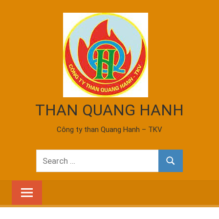
Skip
to
content
THAN QUANG HANH
Công ty than Quang Hanh – TKV
Search
Search
for: