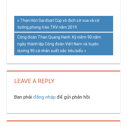
Previous
Than Hòn Gai đoạt Cúp vô địch cờ vua và cờ
Điều
tướng phong trào TKV năm 2019
Post:
hướng
Next
Công đoàn Than Quang Hanh: Kỷ niệm 90 năm
Post:
ngày thành lập Công đoàn Việt Nam và tuyên
bài
dương 90 cá nhân xuất sắc tiêu biểu
viết
LEAVE A REPLY
Bạn phải
đăng nhập
để gửi phản hồi.