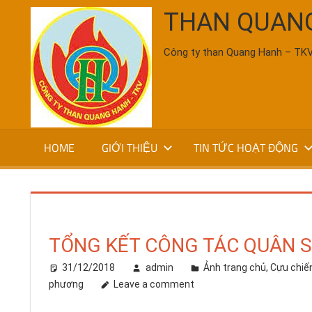
Skip
THAN QUAN
to
content
Công ty than Quang Hanh – TK
HOME
GIỚI THIỆU
TIN TỨC HOẠT ĐỘNG
TỔNG KẾT CÔNG TÁC QUÂN 
31/12/2018
admin
Ảnh trang chủ
,
Cựu chiế
phương
Leave a comment