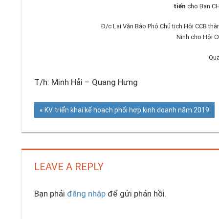
tiến
cho Ban CH
Đ/c Lại Văn Bảo Phó Chủ tịch Hội CCB th
Ninh cho Hội 
Qua
T/h: Minh Hải – Quang Hưng
Previous
KV triển khai kế hoạch phối hợp kinh doanh năm 2019
Điều
Post:
hướng
bài
LEAVE A REPLY
viết
Bạn phải
đăng nhập
để gửi phản hồi.