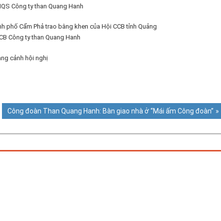
QS Công ty than Quang Hanh
ành phố Cẩm Phả trao bằng khen của Hội CCB tỉnh Quảng
CCB Công ty than Quang Hanh
ng cảnh hội nghị
Next
Công đoàn Than Quang Hanh: Bàn giao nhà ở “Mái ấm Công đoàn”
Post: