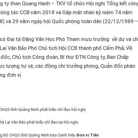
 ty than Quang Hanh – TKV tổ chức Hội nghị Tổng kết côn
 công tác CCB năm 2018 và Gặp mặt nhân kỷ niệm 74 năm
) và 29 năm ngày hội Quốc phòng toàn dân (22/12/1989 
h có Đại tá Đặng Văn Học Phó Tham mưu trưởng về dự và ch
Lại Văn Bảo Phó Chủ tịch Hội CCB thành phố Cẩm Phả; Về
 đốc, Chủ tịch Công đoàn, Bí thư ĐTN Công ty, Ban Chấp
lực lượng tự vệ, các đồng chí trưởng phòng, Quản đốc phân
ng đơn vị.
HQS tỉnh Quảng Ninh phát biểu chỉ đạo hội nghị
ả Lại Văn Bảo phát biểu chỉ đạo tại hội nghị.
 Bộ CHQS tỉnh Quảng Ninh trao Danh hiệu
Đơn vị Tiên