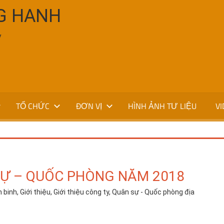
G HANH
V
TỔ CHỨC
ĐƠN VỊ
HÌNH ẢNH TƯ LIỆU
VI
SỰ – QUỐC PHÒNG NĂM 2018
n binh
,
Giới thiệu
,
Giới thiệu công ty
,
Quân sự - Quốc phòng địa