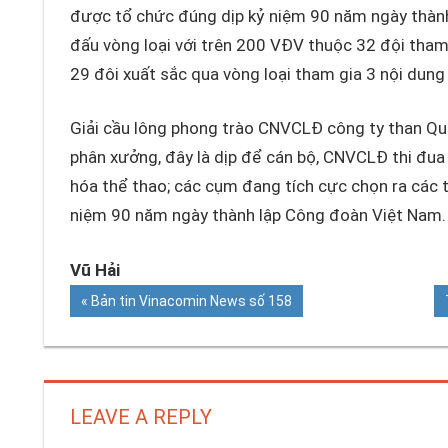
được tổ chức đúng dịp kỷ niệm 90 năm ngày thành 
đấu vòng loại với trên 200 VĐV thuộc 32 đội tham 
29 đôi xuất sắc qua vòng loại tham gia 3 nội dung 
Giải cầu lông phong trào CNVCLĐ công ty than Qua
phân xưởng, đây là dịp để cán bộ, CNVCLĐ thi đua
hóa thể thao; các cụm đang tích cực chọn ra các 
niệm 90 năm ngày thành lập Công đoàn Việt Nam.
Vũ Hải
Previous
Bản tin Vinacomin News số 158
Điều
Post:
hướng
bài
LEAVE A REPLY
viết