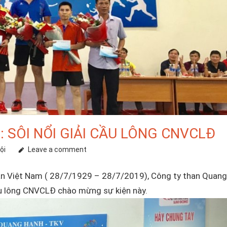
 SÔI NỔI GIẢI CẦU LÔNG CNVCLĐ
ội
Leave a comment
àn Việt Nam ( 28/7/1929 – 28/7/2019), Công ty than Quang
ầu lông CNVCLĐ chào mừng sự kiện này.