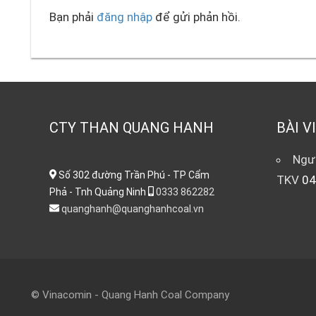
Bạn phải
đăng nhập
để gửi phản hồi.
CTY THAN QUANG HANH
BÀI V
Ngườ
Số 302 đường Trần Phú - TP Cẩm
TKV
04
Phả - Tnh Quảng Ninh
0333 862282
quanghanh@quanghanhcoal.vn
© Vinacomin - Quang Hanh Coal Company