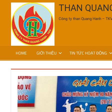
Skip
THAN QUAN
to
content
Công ty than Quang Hanh – TK
HOME
GIỚI THIỆU
TIN TỨC HOẠT ĐỘNG