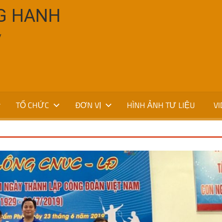
G HANH
V
TỔ CHỨC
ĐƠN VỊ
HÌNH ẢNH TƯ LIỆU
VI