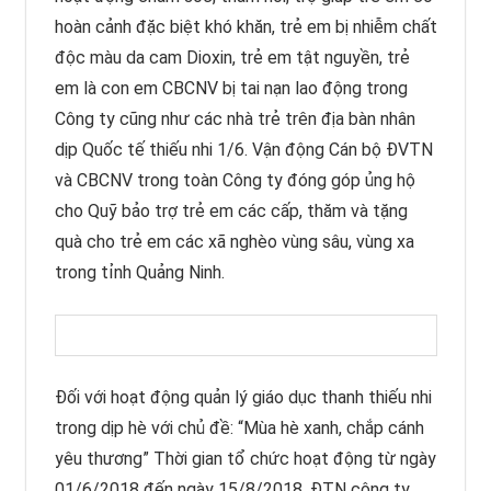
hoàn cảnh đặc biệt khó khăn, trẻ em bị nhiễm chất
độc màu da cam Dioxin, trẻ em tật nguyền, trẻ
em là con em CBCNV bị tai nạn lao động trong
Công ty cũng như các nhà trẻ trên địa bàn nhân
dịp Quốc tế thiếu nhi 1/6. Vận động Cán bộ ĐVTN
và CBCNV trong toàn Công ty đóng góp ủng hộ
cho Quỹ bảo trợ trẻ em các cấp, thăm và tặng
quà cho trẻ em các xã nghèo vùng sâu, vùng xa
trong tỉnh Quảng Ninh.
Đối với hoạt động quản lý giáo dục thanh thiếu nhi
trong dịp hè với chủ đề: “Mùa hè xanh, chắp cánh
yêu thương” Thời gian tổ chức hoạt động từ ngày
01/6/2018 đến ngày 15/8/2018. ĐTN công ty