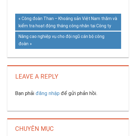
Previous
Công đoàn Than – Khoáng sản Việt Nam thăm và
Điều
kiểm tra hoạt động tháng công nhân tại Công ty
Post:
hướng
Next
Nâng cao nghiệp vụ cho đội ngũ cán bộ công
Post:
đoàn
bài
viết
LEAVE A REPLY
Bạn phải
đăng nhập
để gửi phản hồi.
CHUYÊN MỤC