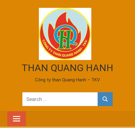
Skip
to
content
THAN QUANG HANH
Công ty than Quang Hanh – TKV
Search
Search
for: