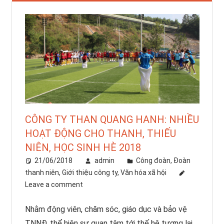
CÔNG TY THAN QUANG HANH: NHIỀU
HOẠT ĐỘNG CHO THANH, THIẾU
NIÊN, HỌC SINH HÈ 2018
21/06/2018
admin
Công đoàn
,
Đoàn
thanh niên
,
Giới thiệu công ty
,
Văn hóa xã hội
Leave a comment
Nhằm động viên, chăm sóc, giáo dục và bảo vệ
TNNĐ, thể hiện sự quan tâm tới thế hệ tương lai