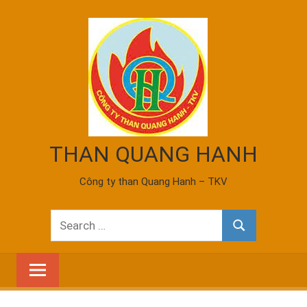
Skip
to
content
THAN QUANG HANH
Công ty than Quang Hanh – TKV
Search
Search
for: