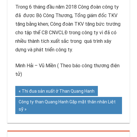
Trong 6 tháng đầu năm 2018 Công đoàn công ty
đã được Bộ Công Thương, Tổng giám đốc TKV
tặng bằng khen; Công đoàn TKV tặng bức trướng
cho tập thể CB CNVCLĐ trong công ty vì đã có
nhiều thành tích xuất sắc trong quá trình xây
dựng và phát triển công ty.
Minh Hải – Vũ Miền ( Theo báo công thương điện
tử)
Previous
Thi đua sản xuất ở Than Quang Hanh
Điều
Post:
Next
Công ty than Quang Hanh Gặp mặt thân nhân Liệt
hướng
Post:
sỹ
bài
viết